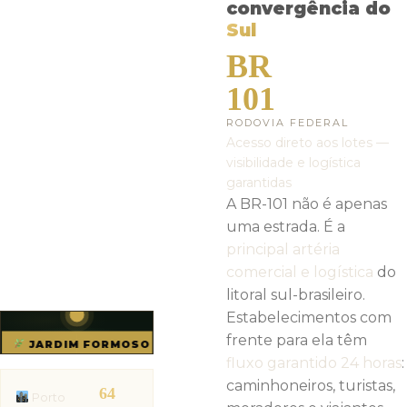
convergência do
Sul
BR
101
RODOVIA FEDERAL
Acesso direto aos lotes —
visibilidade e logística
garantidas
A BR-101 não é apenas
uma estrada. É a
principal artéria
comercial e logística
do
litoral sul-brasileiro.
Estabelecimentos com
frente para ela têm
BR-101
JARDIM FORMOSO
POA 64km
Osório
fluxo garantido 24 horas
:
Praias
caminhoneiros, turistas,
64
Porto