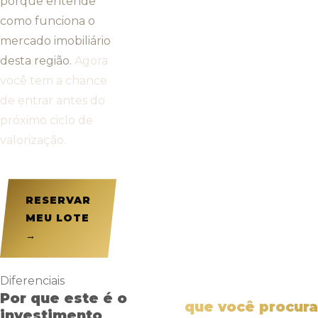
porque entende
como funciona o
mercado imobiliário
desta região.
Agora
você tem a chance
de entrar antes do
próximo ciclo de
valorização.
RESERVAR
MEU LOTE
→
Diferenciais
Por que este é o
que você procura
investimento