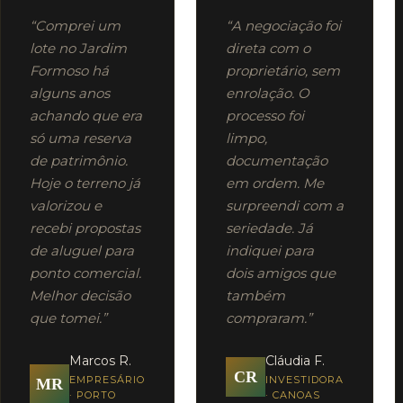
“Comprei um
“A negociação foi
lote no Jardim
direta com o
Formoso há
proprietário, sem
alguns anos
enrolação. O
achando que era
processo foi
só uma reserva
limpo,
de patrimônio.
documentação
Hoje o terreno já
em ordem. Me
valorizou e
surpreendi com a
recebi propostas
seriedade. Já
de aluguel para
indiquei para
ponto comercial.
dois amigos que
Melhor decisão
também
que tomei.”
compraram.”
Marcos R.
Cláudia F.
CR
EMPRESÁRIO
INVESTIDORA
MR
· PORTO
· CANOAS