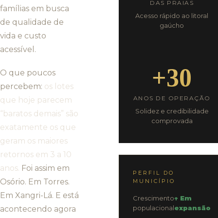
DAS PRAIAS
famílias em busca
Acesso rápido ao litoral
de qualidade de
gaúcho
vida e custo
acessível.
+30
O que poucos
percebem:
os lotes
ANOS DE OPERAÇÃO
que hoje parecem
Solidez e credibilidade
“baratos demais” são
comprovada
exatamente os que
geram os maiores
retornos em 3 a 10
anos.
Foi assim em
PERFIL DO
Osório. Em Torres.
MUNICÍPIO
Em Xangri-Lá. E está
Crescimento
↑ Em
populacional
expansão
acontecendo agora