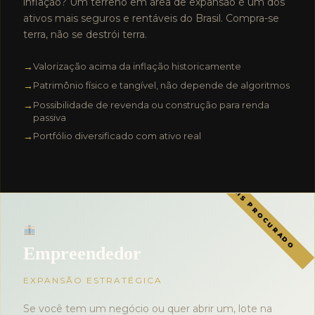
inflação? Um terreno em área de expansão é um dos
ativos mais seguros e rentáveis do Brasil. Compra-se
terra, não se destrói terra.
Valorização acima da inflação historicamente
Patrimônio físico e tangível, não depende de algoritmos
Possibilidade de revenda ou construção para renda
passiva
Portfólio diversificado com ativo real
Empreendedor
EXPANSÃO ESTRATÉGICA
Se você tem um negócio ou quer abrir um, lote na