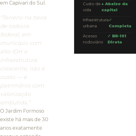
em Capivari do Sul.
Custo de
↓ Abaixo da
vida
capital
“Terreno na beira
Infraestrutura
✓
de rodovia
urbana
Completa
federal, em
Acesso
✓ BR-101
rodoviário
Direta
município com
alto IDH e
infraestrutura
crescente, não é
custo — é
patrimônio com
valorização
embutida.”
O Jardim Formoso
existe há mais de 30
anos exatamente