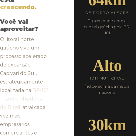
crescendo.
DE PORTO ALEGRE
Você vai
Proximidade com a
capital gaúcha pela BR-
aproveitar?
101
O litoral norte
gaúcho vive um
processo acelerado
Alto
de expansão.
Capivari do Sul,
IDH MUNICIPAL
estrategicamente
Índice acima da média
localizada na
BR-101
nacional
— a espinha dorsal
do Brasil
, atrai cada
vez mais
30km
empresários,
comerciantes e