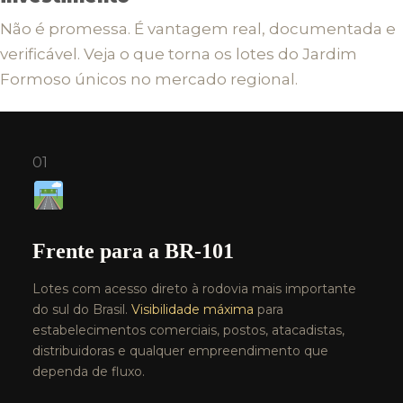
Não é promessa. É vantagem real, documentada e
verificável. Veja o que torna os lotes do Jardim
Formoso únicos no mercado regional.
01
Frente para a BR-101
Lotes com acesso direto à rodovia mais importante
do sul do Brasil.
Visibilidade máxima
para
estabelecimentos comerciais, postos, atacadistas,
distribuidoras e qualquer empreendimento que
dependa de fluxo.