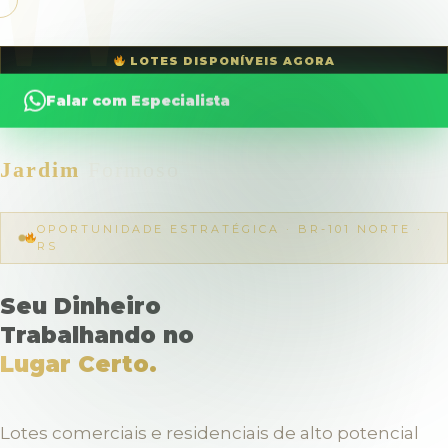
LOTES DISPONÍVEIS AGORA
Falar com Especialista
Jardim
Formoso
QUERO INVESTIR →
OPORTUNIDADE ESTRATÉGICA · BR-101 NORTE ·
RS
Seu Dinheiro
Trabalhando no
Lugar Certo.
Lotes comerciais e residenciais de alto potencial