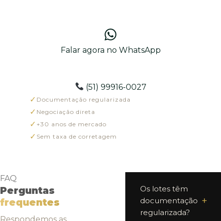
Falar agora no WhatsApp
(51) 99916-0027
✓
Documentação regularizada
✓
Negociação direta
✓
+30 anos de mercado
✓
Sem taxa de corretagem
FAQ
Os lotes têm
Perguntas
documentação
frequentes
regularizada?
Respondemos as