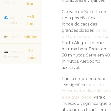
moradores e viajantes.
Alegre
km
Capivari do Sul está em
~30
uma posição única:
Praia de
Cidreira
km
longe do caos das
grandes cidades,
perto
de tudo o que importa
.
~40 km
Osório
Porto Alegre a menos
de uma hora. Praias em
40
Morro da
30 minutos. Serra em 40
Borússia
min
minutos. Aeroporto
acessível.
Para o empreendedor,
isso significa
mercado
consumidor diversificado
e de qualidade
. Para o
investidor, significa que o
ativo nunca ficará sem