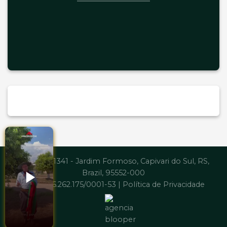
Av. Brasil, 1341 - Jardim Formoso, Capivari do Sul, RS,
Brazil, 95552-000
CNPJ: 06.262.175/0001-53 |
Política de Privacidade