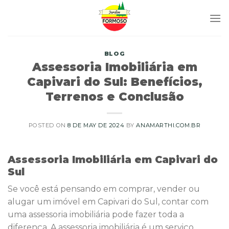
Skip
to
content
BLOG
Assessoria Imobiliária em
Capivari do Sul: Benefícios,
Terrenos e Conclusão
POSTED ON
8 DE MAY DE 2024
BY
ANAMARTHI.COM.BR
Assessoria Imobiliária em Capivari do
Sul
Se você está pensando em comprar, vender ou
alugar um imóvel em Capivari do Sul, contar com
uma assessoria imobiliária pode fazer toda a
diferença. A assessoria imobiliária é um serviço