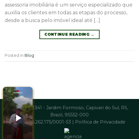
assessoria imobiliária é um serviço especializado que
auxilia os clientes em todas as etapas do processo,
desde a busca pelo imóvel ideal até […]
CONTINUE READING
→
Posted in
Blog
Av. Brasil, 1341 - Jardim Formoso, Capivari do Sul, RS,
Brazil, 95552-000
CNPJ: 06.262.175/0001-53 |
Política de Privacidade